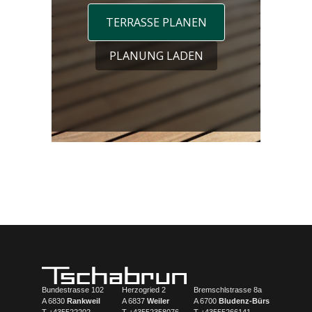
Bundestrasse 102
Herzogried 2
Bremschlstrasse 8a
A 6830
Rankweil
A 6837
Weiler
A 6700
Bludenz-Bürs